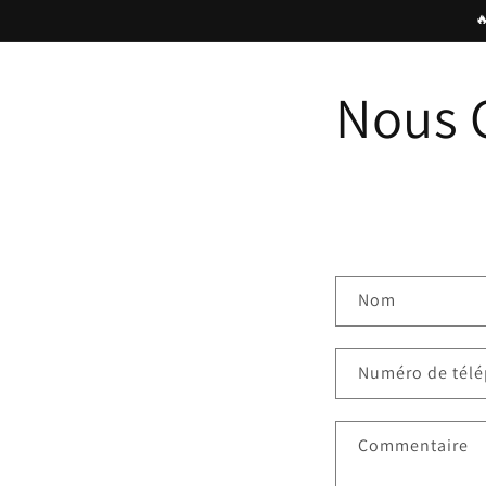
et

passer
au
contenu
Nous 
F
Nom
o
r
Numéro de tél
m
u
Commentaire
l