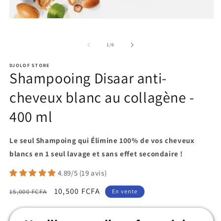
de
1
/
6
DJOLOF STORE
Shampooing Disaar anti-
cheveux blanc au collagène -
400 ml
Le seul Shampoing qui Élimine 100% de vos cheveux
blancs en 1 seul lavage et sans effet secondaire !
4.89/5 (19 avis)
Prix
Prix
10,500 FCFA
15,000 FCFA
En vente
habituel
promotionnel