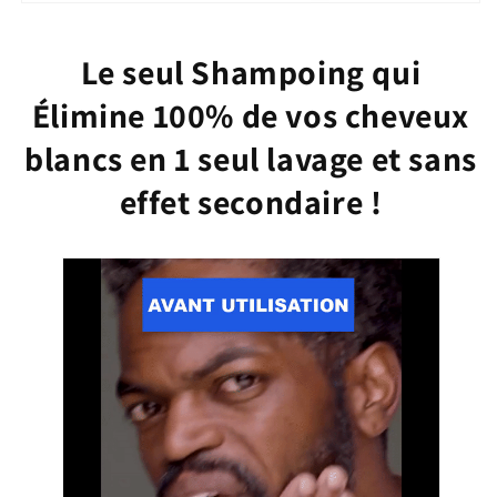
400
400
ml
ml
Le seul Shampoing qui
Élimine 100% de vos cheveux
blancs en 1 seul lavage et sans
effet secondaire !